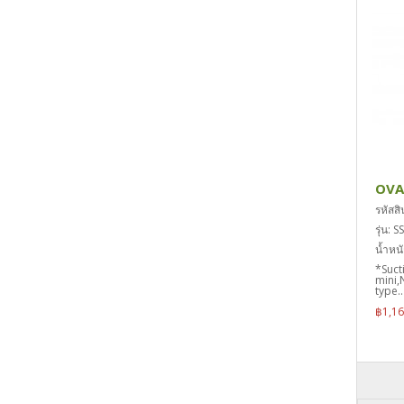
OVA
รหัสส
รุ่น:
น้ำหนั
*Suct
mini,
type..
฿1,1