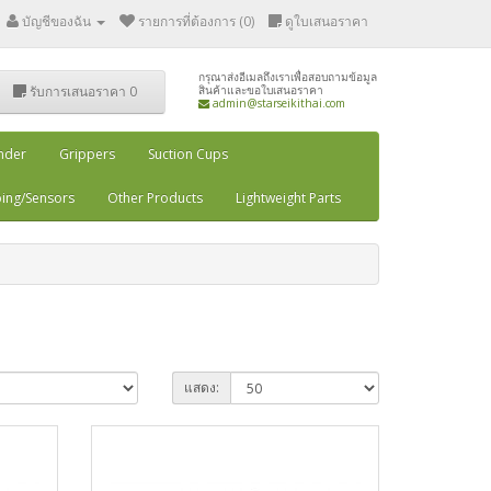
บัญชีของฉัน
รายการที่ต้องการ (0)
ดูใบเสนอราคา
กรุณาส่งอีเมลถึงเราเพื่อสอบถามข้อมูล
รับการเสนอราคา
0
สินค้าและขอใบเสนอราคา
admin@starseikithai.com
inder
Grippers
Suction Cups
ing/Sensors
Other Products
Lightweight Parts
แสดง: