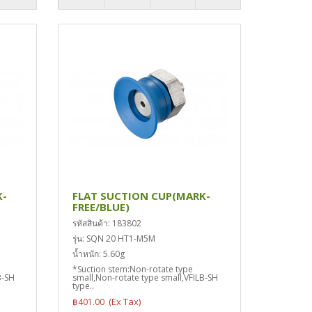
K-
FLAT SUCTION CUP(MARK-
FREE/BLUE)
รหัสสินค้า: 183802
รุ่น: SQN 20 HT1-M5M
น้ำหนัก: 5.60g
*Suction stem:Non-rotate type
B-SH
small,Non-rotate type small,VFILB-SH
type..
฿401.00