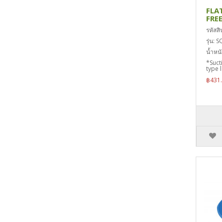
FLA
FRE
รหัสส
รุ่น:
น้ำหน
*Suct
type l
฿431