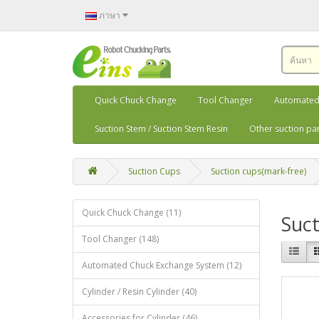
ภาษา
Quick Chuck Change
Tool Changer
Automated
Suction Stem / Suction Stem Resin
Other suction pa
Suction Cups
Suction cups(mark-free)
Quick Chuck Change (11)
Suct
Tool Changer (148)
Automated Chuck Exchange System (12)
Cylinder / Resin Cylinder (40)
Accessories for Cylinder (46)