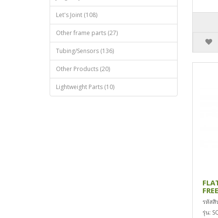
Let's Joint (108)
Other frame parts (27)
Tubing/Sensors (136)
Other Products (20)
Lightweight Parts (10)
FLA
FRE
รหัสส
รุ่น: