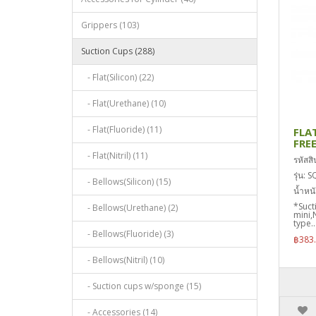
Grippers (103)
Suction Cups (288)
- Flat(Silicon) (22)
- Flat(Urethane) (10)
- Flat(Fluoride) (11)
FLA
FRE
- Flat(Nitril) (11)
รหัสส
รุ่น:
- Bellows(Silicon) (15)
น้ำหนั
*Suct
- Bellows(Urethane) (2)
mini,
type..
- Bellows(Fluoride) (3)
฿383
- Bellows(Nitril) (10)
- Suction cups w/sponge (15)
- Accessories (14)