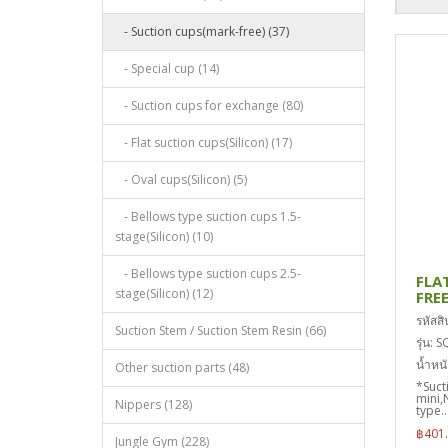
- Suction cups(mark-free) (37)
- Special cup (14)
- Suction cups for exchange (80)
- Flat suction cups(Silicon) (17)
- Oval cups(Silicon) (5)
- Bellows type suction cups 1.5-
stage(Silicon) (10)
- Bellows type suction cups 2.5-
FLA
stage(Silicon) (12)
FRE
รหัสส
Suction Stem / Suction Stem Resin (66)
รุ่น:
น้ำหนั
Other suction parts (48)
*Suct
mini,
Nippers (128)
type..
฿401
Jungle Gym (228)