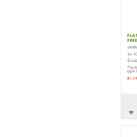
FLA
FRE
รหัสส
รุ่น:
น้ำหน
*Suct
type l
฿1,3