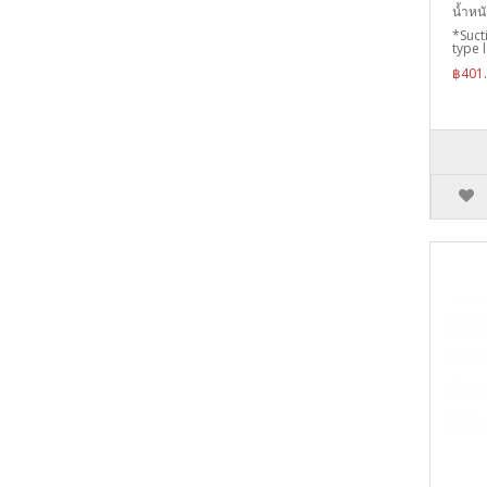
น้ำหนั
*Suct
type l
฿401