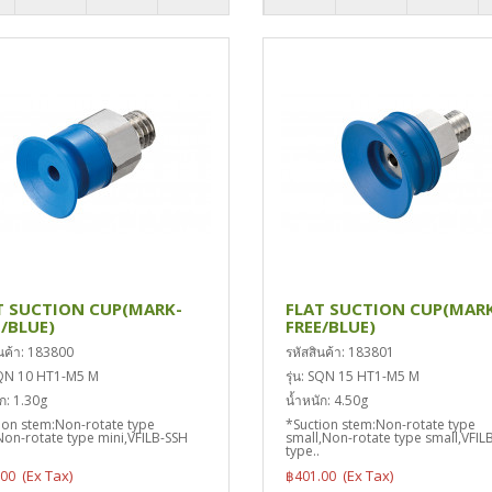
T SUCTION CUP(MARK-
FLAT SUCTION CUP(MAR
E/BLUE)
FREE/BLUE)
ินค้า: 183800
รหัสสินค้า: 183801
 SQN 10 HT1-M5 M
รุ่น: SQN 15 HT1-M5 M
ก: 1.30g
น้ำหนัก: 4.50g
ion stem:Non-rotate type
*Suction stem:Non-rotate type
Non-rotate type mini,VFILB-SSH
small,Non-rotate type small,VFIL
type..
.00
฿401.00