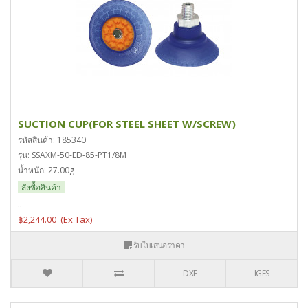
SUCTION CUP(FOR STEEL SHEET W/SCREW)
รหัสสินค้า: 185340
รุ่น: SSAXM-50-ED-85-PT1/8M
น้ำหนัก: 27.00g
สั่งซื้อสินค้า
..
฿2,244.00
รับใบเสนอราคา
DXF
IGES