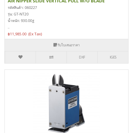
AIR NIPPER SLIDE VERTICAL PULL W/O BLADE
รหัสสินค้า: 060227
รุ่น: GT-NT20
น้ำหนัก: 930.00g
..
฿11,985.00
รับใบเสนอราคา
DXF
IGES