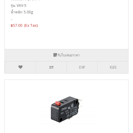
รุ่น: VAV-5
น้ำหนัก: 5.00g
..
฿57.00
รับใบเสนอราคา
DXF
IGES